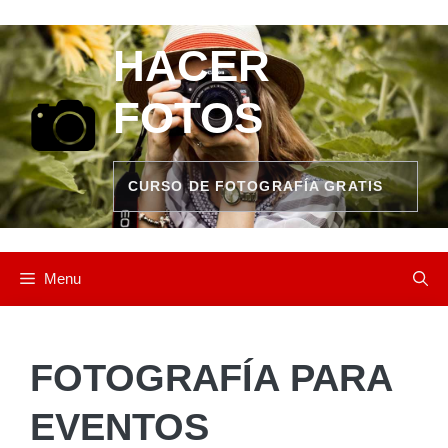
Saltar
al
HACER
contenido
FOTOS
CURSO DE FOTOGRAFÍA GRATIS
Menu
FOTOGRAFÍA PARA
EVENTOS