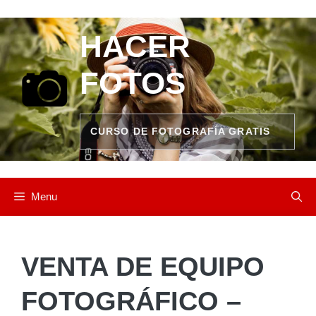
Saltar
al
HACER
contenido
FOTOS
CURSO DE FOTOGRAFÍA GRATIS
Menu
VENTA DE EQUIPO
FOTOGRÁFICO –